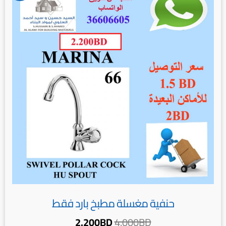
هو:
هو:
2.200BD.
4.000BD.
حنفية مغسلة مطبخ بارد فقط
2.200
BD
4.000
BD