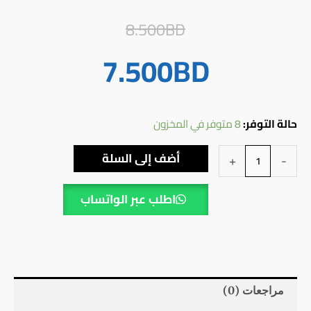
السعر
السعر
8.500
BD
BD
الحالي
الأصلي
7.500
هو:
هو:
8.500BD.
7.500BD.
كمية
حالة التوفر:
8 متوفر في المخزون
خلاط
أضف إلى السلة
+
-
مطبخ
بارد
اطلب عبر الواتساب
فقط
مراجعات (0)