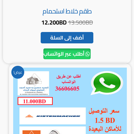
طقم خلاط استحمام
12.200
BD
13.500
BD
أضف إلى السلة
أطلب عبر الواتساب
السعر
السعر
عرض!
الأصلي
الحالي
هو:
هو:
11.000BD.
12.500BD.