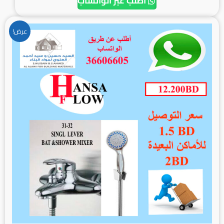
أطلب عبر الواتساب
السعر
السعر
عرض!
الأصلي
الحالي
هو:
هو:
12.200BD.
13.500BD.