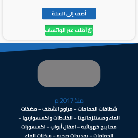
أضف إلى السلة
أطلب عبر الواتساب
منذ 2017 م
شطافات الحمامات – مراوح الشطف – مضخات
الماء ومستلزماتهتا – الخلاطات واكسسوارتها –
مصابيح كهربائية – اقفال أبواب – اكسسورات
الحمامات – تمديدات صحية – سخنات الماء