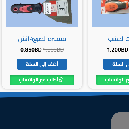
ت الخشب
مقشرة الصبغ4 انش
0.850
BD
1.000
BD
1.200
BD
 السلة
أضف إلى السلة
ر الواتساب
أطلب عبر الواتساب