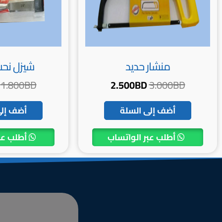
منشار حديد
شيزل نح
1.800
BD
2.500
BD
3.000
BD
أضف إلى السلة
أضف إلى
أطلب عبر الواتساب
أطلب عب