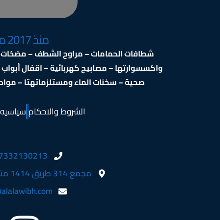
منذ 2017 م
شطافات الحمامات – مراوح الشطف – مضخات ال
واكسسوارتها – مصابيح كهربائية – اقفال أبواب
صحية – سخنات الماء ومستلزماتهتا – مواد ال
الشروط والاحكام
سياسيه 
7332130213
مجمع 314 طريق 1414 متجر 737 مبنى 739
alalawibh.com