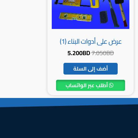
عرض على أدوات البناء (1)
5.200
BD
7.050
BD
أضف إلى السلة
أطلب عبر الواتساب