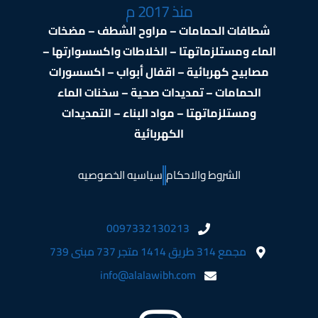
منذ 2017 م
شطافات الحمامات – مراوح الشطف – مضخات
الماء ومستلزماتهتا – الخلاطات واكسسوارتها –
مصابيح كهربائية – اقفال أبواب – اكسسورات
الحمامات – تمديدات صحية – سخنات الماء
ومستلزماتهتا – مواد البناء – التمديدات
الكهربائية
الشروط والاحكام
سياسيه الخصوصيه
0097332130213
مجمع 314 طريق 1414 متجر 737 مبنى 739
info@alalawibh.com