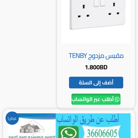
مقبس مزدوج TENBY
1.800
BD
أضف إلى السلة
أطلب عبر الواتساب
السعر
السعر
عرض!
الأصلي
الحالي
هو:
هو:
0.800BD.
1.000BD.