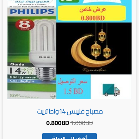
مصباح فليبس 14واط تريت
0.800
BD
1.000
BD
أضف إلى السلة