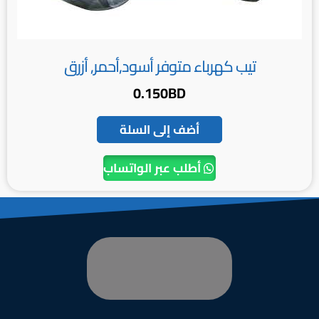
تيب كهرباء متوفر أسود,أحمر, أزرق
0.150
BD
أضف إلى السلة
أطلب عبر الواتساب