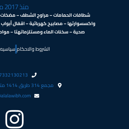
منذ 2017 م
شطافات الحمامات – مراوح الشطف – مضخات ال
واكسسوارتها – مصابيح كهربائية – اقفال أبواب
صحية – سخنات الماء ومستلزماتهتا – مواد ال
الشروط والاحكام
سياسيه 
7332130213
مجمع 314 طريق 1414 متجر 737 مبنى 739
alalawibh.com