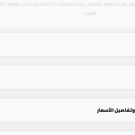
ع ــ بعد نشر التغييرات الحادثة في هذه الشروط والأحكام الخاصة بالاستخدام ــ موافقتك التا
التغييرات.
وتفاصيل الأسعار