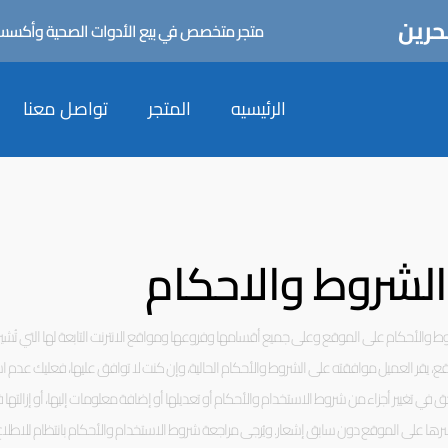
حرين
متجر متخصص في بيع الأدوات الصحية وأكسسورا
الرئيسيه
المتجر
تواصل معنا
الشروط والاحكام
 والأحكام على الموقع وعلى جميع أقسامها وفروعها ومواقع الانترنت التابعة لها التي تُشي
وقع، يقر العميل موافقته على الشروط والأحكام الحالية، وإن كنت لا توافق عليها، فعليك عدم 
في تغيير أجزاء من شروط الاستخدام والأحكام أو تعديلها أو إضافة معلومات إليها، أو إزالته
م نشرها على الموقع دون سابق إشعار. ويُرجى مراجعة شروط الاستخدام والأحكام بانتظام للاطلا