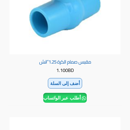
مقبس صمام الكرة 1.25″انش
1.100
BD
أضف إلى السلة
أطلب عبر الواتساب