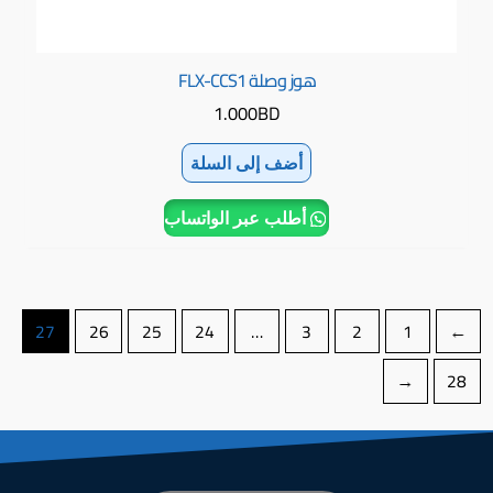
هوز وصلة FLX-CCS1
1.000
BD
أضف إلى السلة
أطلب عبر الواتساب
27
26
25
24
…
3
2
1
→
←
28