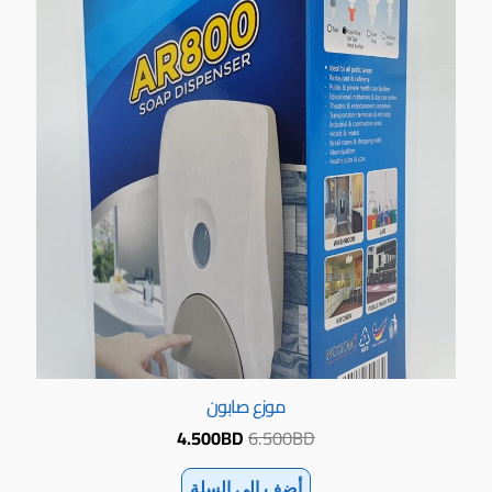
هو:
هو:
4.500BD.
6.500BD.
موزع صابون
4.500
BD
6.500
BD
أضف إلى السلة