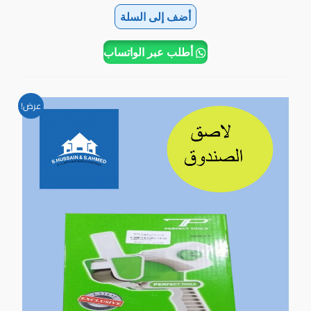
أضف إلى السلة
أطلب عبر الواتساب
السعر
السعر
عرض!
الأصلي
الحالي
هو:
هو:
1.400BD.
1.800BD.