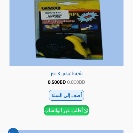
شريط قياس 3 متر
0.500
BD
0.800
BD
أضف إلى السلة
أطلب عبر الواتساب
السعر
السعر