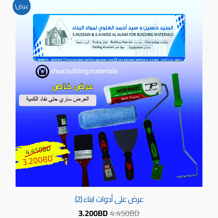
السعر
السعر
عرض!
الأصلي
الحالي
هو:
هو:
3.200BD.
4.450BD.
عرض على أدوات ابناء (2)
3.200
BD
4.450
BD