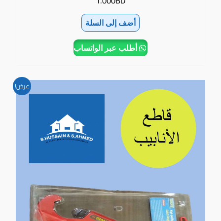
1.000
BD
أضف إلى السلة
أطلب عبر الواتساب
السعر
السعر
عرض!
الأصلي
الحالي
هو:
هو:
3.300BD.
4.000BD.