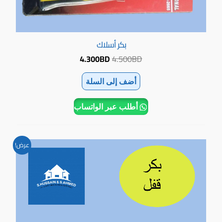
بكر أسلاك
4.300
BD
4.500
BD
أضف إلى السلة
أطلب عبر الواتساب
السعر
السعر
عرض!
الأصلي
الحالي
هو:
هو:
1.400BD.
2.000BD.