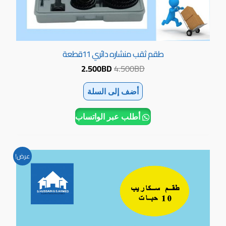
طقم ثقب منشاره دائري 11قطعة
2.500
BD
4.500
BD
أضف إلى السلة
أطلب عبر الواتساب
السعر
السعر
عرض!
الأصلي
الحالي
هو:
هو:
1.000BD.
1.500BD.