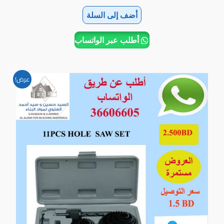
أضف إلى السلة
أطلب عبر الواتساب
السعر
السعر
عرض!
الأصلي
الحالي
هو:
هو:
2.500BD.
4.500BD.