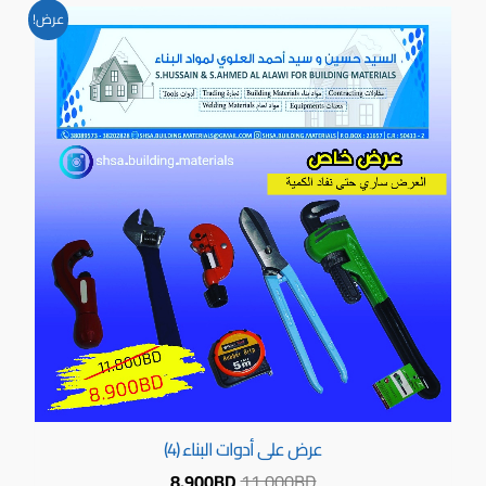
السعر
السعر
عرض!
الأصلي
الحالي
هو:
هو:
8.900BD.
11.000BD.
عرض على أدوات البناء (4)
8.900
BD
11.000
BD