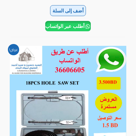
أضف إلى السلة
أطلب عبر الواتساب
السعر
السعر
عرض!
الأصلي
الحالي
هو:
هو:
3.500BD.
5.500BD.