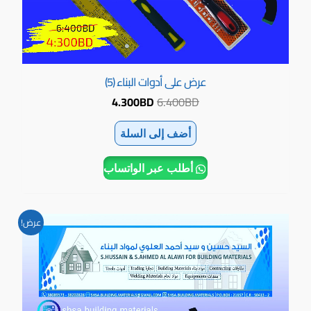
عرض على أدوات البناء (5)
4.300
BD
6.400
BD
أضف إلى السلة
أطلب عبر الواتساب
السعر
السعر
عرض!
الأصلي
الحالي
هو:
هو:
8.500BD.
11.900BD.