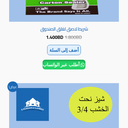
شريط لاصق لغلق الصندوق
1.400
BD
1.800
BD
أضف إلى السلة
أطلب عبر الواتساب
السعر
السعر
عرض!
الأصلي
الحالي
هو:
هو:
1.200BD.
1.800BD.