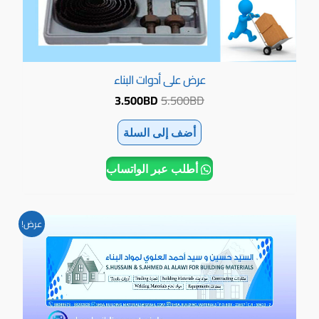
عرض على أدوات البناء
3.500
BD
5.500
BD
أضف إلى السلة
أطلب عبر الواتساب
السعر
السعر
عرض!
الأصلي
الحالي
هو:
هو:
5.200BD.
7.050BD.