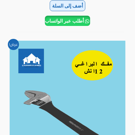
أضف إلى السلة
أطلب عبر الواتساب
السعر
السعر
عرض!
الأصلي
الحالي
هو:
هو:
1.800BD.
2.200BD.