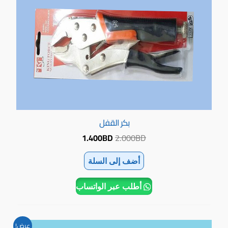
بكر القفل
1.400
BD
2.000
BD
أضف إلى السلة
أطلب عبر الواتساب
السعر
السعر
عرض!