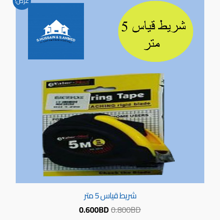
عرض!
الأصلي
الحالي
هو:
هو:
0.600BD.
0.800BD.
شريط قياس 5 متر
0.600
BD
0.800
BD