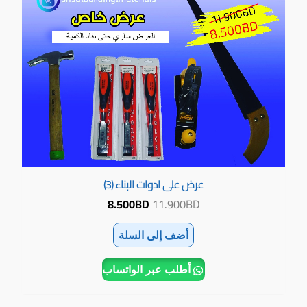
عرض على ادوات البناء (3)
8.500
BD
11.900
BD
أضف إلى السلة
أطلب عبر الواتساب