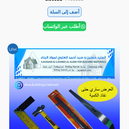
أضف إلى السلة
أطلب عبر الواتساب
السعر
السعر
عرض!
الأصلي
الحالي
هو:
هو:
4.300BD.
6.400BD.