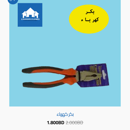
الأصلي
الحالي
هو:
هو:
1.800BD.
2.000BD.
بكر كهرباء
1.800
BD
2.000
BD