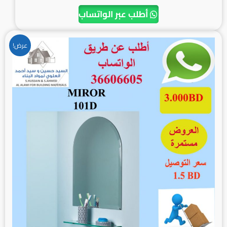
أطلب عبر الواتساب
السعر
السعر
عرض!
الأصلي
الحالي
هو:
هو:
3.000BD.
4.500BD.