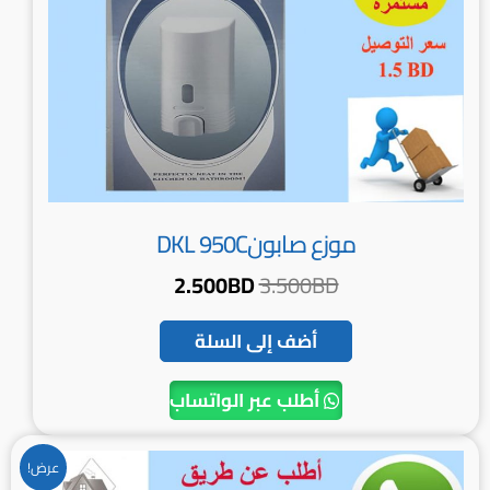
موزع صابونDKL 950C
2.500
BD
3.500
BD
أضف إلى السلة
أطلب عبر الواتساب
السعر
السعر
عرض!
الأصلي
الحالي