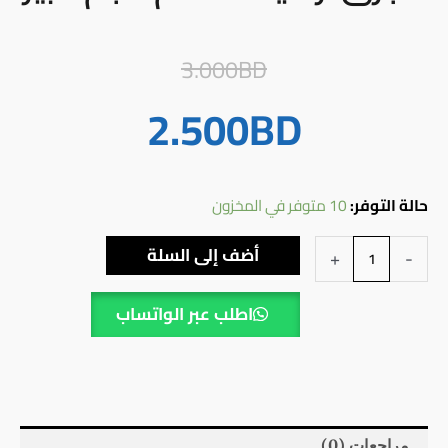
السعر
السعر
3.000
BD
BD
الحالي
الأصلي
2.500
هو:
هو:
3.000BD.
2.500BD.
كمية
حالة التوفر:
10 متوفر في المخزون
مجرى
أضف إلى السلة
+
-
أرضية
الحمام
اطلب عبر الواتساب
حجم
كبير
مراجعات (0)