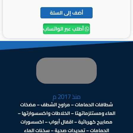
أضف إلى السلة
أطلب عبر الواتساب
منذ 2017 م
شطافات الحمامات – مراوح الشطف – مضخات
الماء ومستلزماتهتا – الخلاطات واكسسوارتها –
مصابيح كهربائية – اقفال أبواب – اكسسورات
الحمامات – تمديدات صحية – سخنات الماء