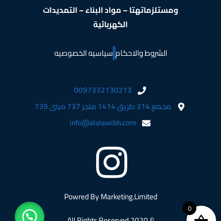
ومستلزماتهتا – مواد البناء – التمديدات
الكهربائية
الشروط والاحكام
سياسيه الخصوصيه
0097332130213
مجمع 314 طريق 1414 متجر 737 مبنى 739
info@alalawibh.com
Powred By
Marketing.Limited
0
© 2020 All Rights Reserved