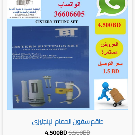
هو:
هو:
4.500BD.
6.500BD.
طقم سفون الحمام الإنجليزي
4.500
BD
6.500
BD