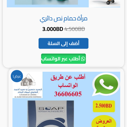
مرأة حمام نص دائري
3.000
BD
4.500
BD
أضف إلى السلة
أطلب عبر الواتساب
السعر
السعر
عرض!
الأصلي
الحالي
هو:
هو:
2.500BD.
3.500BD.