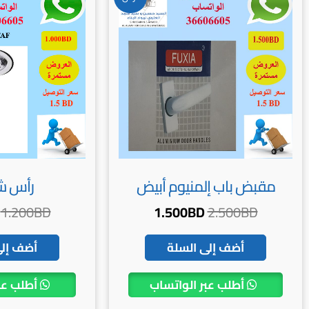
الأصلي
الحالي
هو:
هو:
1.500BD.
2.500BD.
مقبض باب إلمنيوم أبيض
رأس 
1.200
BD
1.500
BD
2.500
BD
أضف إلى السلة
أضف إلى
أطلب عبر الواتساب
أطلب عب