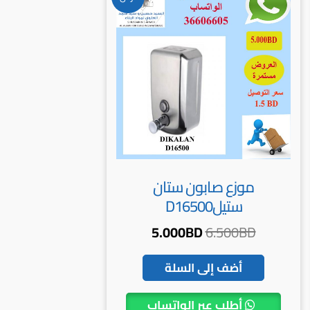
الأصلي
الحالي
هو:
هو:
5.000BD.
6.500BD.
موزع صابون ستان
ستيلD16500
5.000
BD
6.500
BD
أضف إلى السلة
أطلب عبر الواتساب