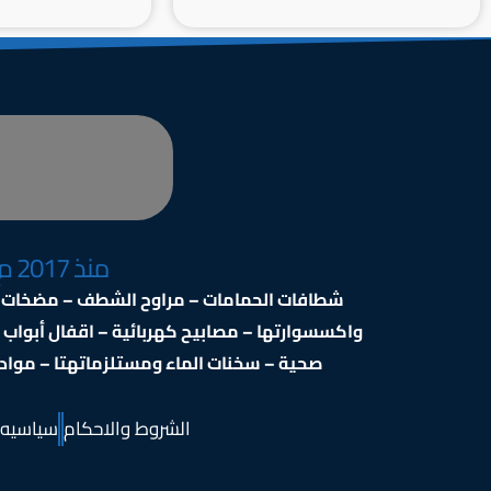
منذ 2017 م
شطافات الحمامات – مراوح الشطف – مضخات ال
واكسسوارتها – مصابيح كهربائية – اقفال أبواب
صحية – سخنات الماء ومستلزماتهتا – مواد ال
الشروط والاحكام
سياسيه 