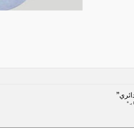
ائري”
 بـ
*