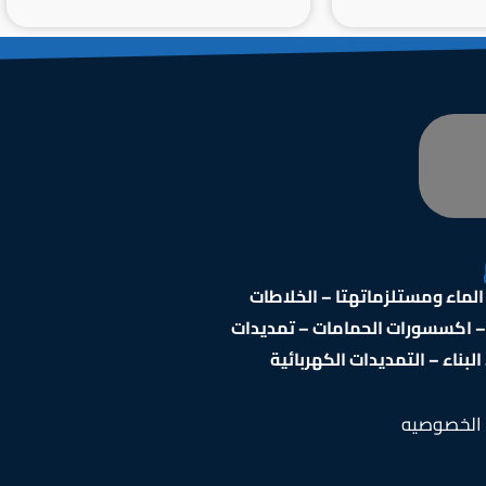
ماء ومستلزماتهتا – الخلاطات
 – اكسسورات الحمامات – تمديدات
بناء – التمديدات الكهربائية
الخصوصيه