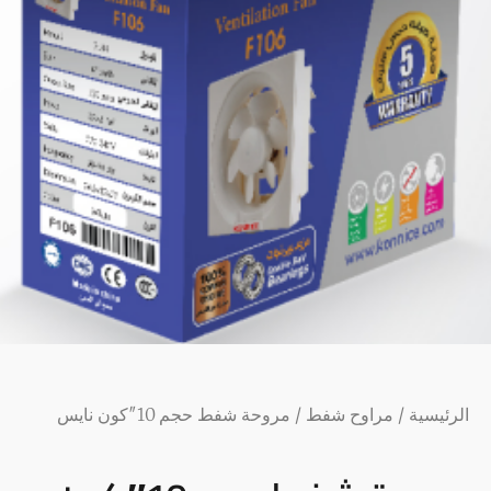
الرئيسية
/
مراوح شفط
/ مروحة شفط حجم 10″كون نايس