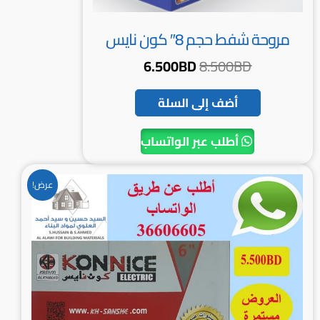
مروحة شفط حجم 8″ كون نايس
6.500
BD
8.500
BD
أضف إلى السلة
أطلب عبر الواتساب
السعر
السعر
عرض!
الأصلي
الحالي
هو:
هو:
5.500BD.
7.000BD.