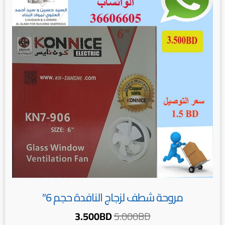
هو:
هو:
3.500BD.
5.000BD.
مروحة شطف لزجاج النافدة حجم 6″
3.500
BD
5.000
BD