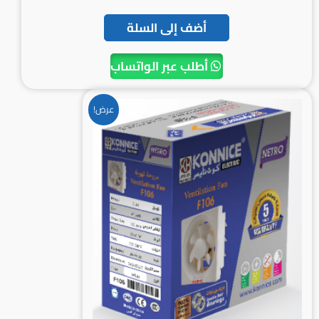
أضف إلى السلة
أطلب عبر الواتساب
السعر
السعر
عرض!
الأصلي
الحالي
هو:
هو:
6.500BD.
8.500BD.