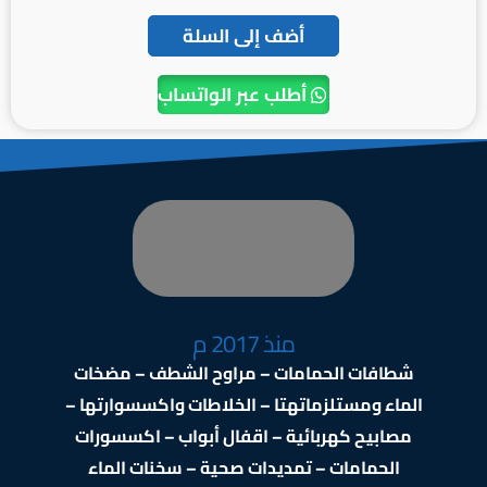
أضف إلى السلة
أطلب عبر الواتساب
منذ 2017 م
شطافات الحمامات – مراوح الشطف – مضخات
الماء ومستلزماتهتا – الخلاطات واكسسوارتها –
مصابيح كهربائية – اقفال أبواب – اكسسورات
الحمامات – تمديدات صحية – سخنات الماء