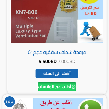
مروحة شطف سقفيه حجم “6
5.500
BD
7.000
BD
أضف إلى السلة
أطلب عبر الواتساب
السعر
السعر
عرض!
الأصلي
الحالي