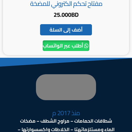
مفتاح تحكم الكتروني للمضخة
25.000
BD
أضف إلى السلة
أطلب عبر الواتساب
منذ 2017 م
شطافات الحمامات – مراوح الشطف – مضخات
الماء ومستلزماتهتا – الخلاطات واكسسوارتها –