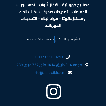
مصابيح كهربائية – اقفال أبواب – اكسسورات
الحمامات – تمديدات صحية – سخنات الماء
ومستلزماتهتا – مواد البناء – التمديدات
الكهربائية
الشروط والاحكام
سياسيه الخصوصيه
0097332130213
مجمع 314 طريق 1414 متجر 737 مبنى 739
info@alalawibh.com