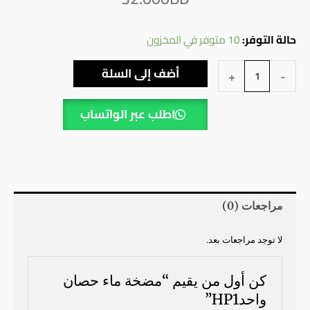
كمية
حالة التوفر:
10 متوفر في المخزون
مضخة
أضف إلى السلة
+
-
ماء
حصان
اطلب عبر الواتساب
واحدHP1
مراجعات (0)
لا توجد مراجعات بعد.
كن أول من يقيم “مضخة ماء حصان
واحدHP1”