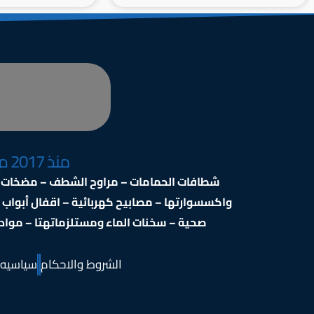
منذ 2017 م
شطافات الحمامات – مراوح الشطف – مضخات ال
واكسسوارتها – مصابيح كهربائية – اقفال أبواب
صحية – سخنات الماء ومستلزماتهتا – مواد ال
الشروط والاحكام
سياسيه 