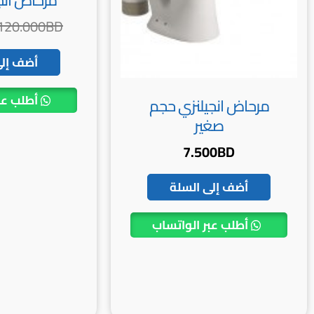
مرحاض أنج
120.000
BD
أضف إلى
أطلب عب
مرحاض انجيلنزي حجم
صغير
7.500
BD
أضف إلى السلة
أطلب عبر الواتساب