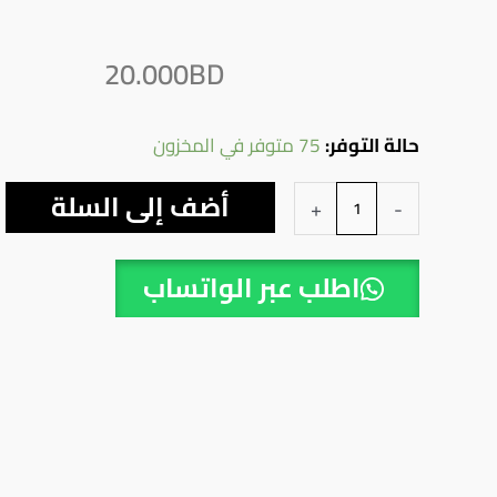
20.000
BD
كمية
حالة التوفر:
75 متوفر في المخزون
مفسلة
أضف إلى السلة
+
-
حجم
كبير
اطلب عبر الواتساب
نصف
رجل
سيرا