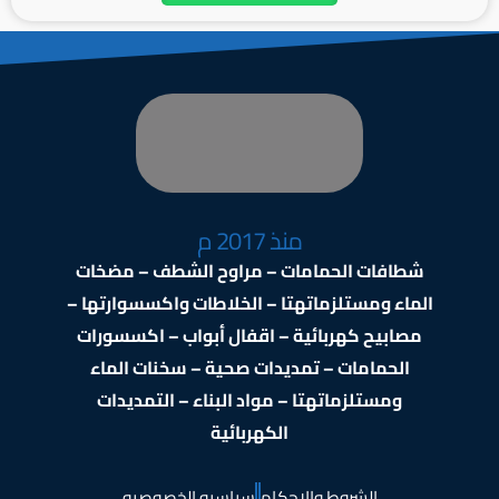
منذ 2017 م
شطافات الحمامات – مراوح الشطف – مضخات
الماء ومستلزماتهتا – الخلاطات واكسسوارتها –
مصابيح كهربائية – اقفال أبواب – اكسسورات
الحمامات – تمديدات صحية – سخنات الماء
ومستلزماتهتا – مواد البناء – التمديدات
الكهربائية
الشروط والاحكام
سياسيه الخصوصيه