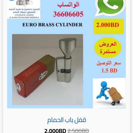
هو:
هو:
2.000BD.
2.500BD.
قفل باب الحمام
2.000
BD
2.500
BD