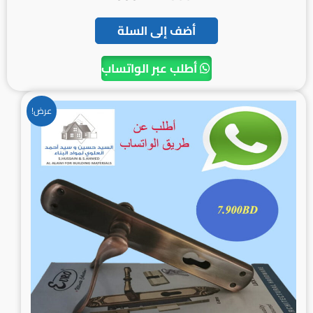
أضف إلى السلة
أطلب عبر الواتساب
السعر
السعر
عرض!
الأصلي
الحالي
هو:
هو:
7.900BD.
9.200BD.