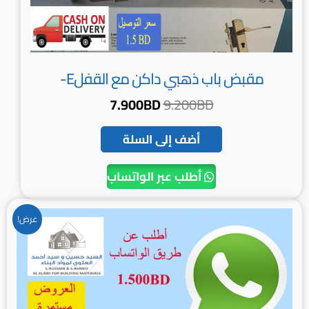
مقبض باب ذهبي داكن مع القفلE-
7.900
BD
9.200
BD
أضف إلى السلة
أطلب عبر الواتساب
السعر
السعر
عرض!
الأصلي
الحالي
هو:
هو:
1.500BD.
3.000BD.