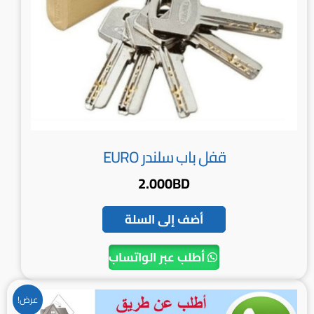
قفل باب سلندر EURO
2.000
BD
أضف إلى السلة
أطلب عبر الواتساب
السعر
السعر
عرض!
الأصلي
الحالي